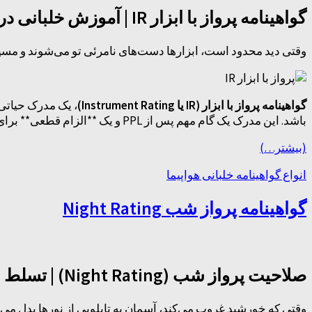
گواهینامه پرواز با ابزار IR | آموزش خلبانی در شرایط دید محدود و شبانه
وقتی دید محدود است، ابزارها دست‌های نامرئی تو می‌شوند و مسیر 
گواهینامه پرواز با ابزار (IR یا Instrument Rating)
، یک مدرک حیاتی 
باشد. این مدرک یک گام مهم پس از PPL و یک **الزام قطعی** برای هر خلبان تجاری (CPL) است.
(بیشتر…)
انواع گواهینامه خلبانی هواپیما
گواهینامه پرواز شب Night Rating
صلاحیت پرواز شب (Night Rating) | تسلط بر آسمان پس از غروب آفتاب
وقتی که خورشید غروب می‌کند، آسمان به تابلویی از نورها بدل می‌