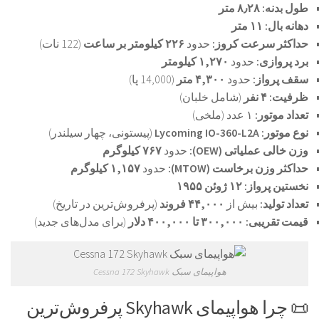
طول بدنه:
۸٫۲۸ متر
دهانه بال:
۱۱ متر
حداکثر سرعت کروز:
حدود
۲۲۶ کیلومتر بر ساعت
(122 نات)
برد پروازی:
حدود
۱,۲۷۰ کیلومتر
سقف پرواز:
حدود
۴,۳۰۰ متر
(14,000 پا)
ظرفیت:
۴ نفر
(شامل خلبان)
تعداد موتور:
۱ عدد (ملخی)
نوع موتور:
Lycoming IO-360-L2A
(پیستونی، چهار سیلندر)
وزن خالی عملیاتی (OEW):
حدود
۷۶۷ کیلوگرم
حداکثر وزن برخاست (MTOW):
حدود
۱,۱۵۷ کیلوگرم
نخستین پرواز:
۱۲ ژوئن ۱۹۵۵
تعداد تولید:
بیش از
۴۴,۰۰۰ فروند
(پرفروش‌ترین در تاریخ)
قیمت تقریبی:
۳۰۰,۰۰۰ تا ۴۰۰,۰۰۰ دلار
(برای مدل‌های جدید)
هواپیمای سبک Cessna 172 Skyhawk
📜 چرا هواپیمای Skyhawk پرفروش‌ترین