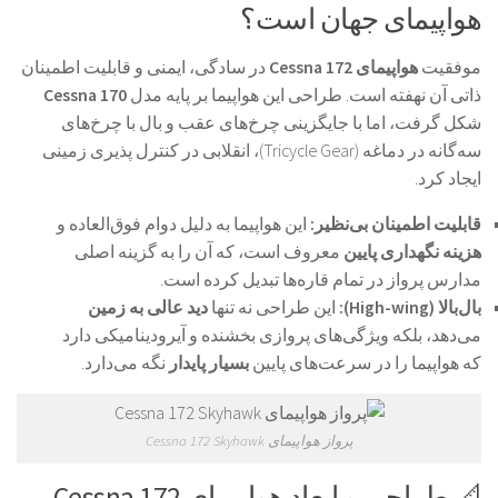
هواپیمای جهان است؟
موفقیت
هواپیمای Cessna 172
در سادگی، ایمنی و قابلیت اطمینان
ذاتی آن نهفته است. طراحی این هواپیما بر پایه مدل
Cessna 170
شکل گرفت، اما با جایگزینی چرخ‌های عقب و بال با چرخ‌های
سه‌گانه در دماغه (Tricycle Gear)، انقلابی در کنترل پذیری زمینی
ایجاد کرد.
قابلیت اطمینان بی‌نظیر:
این هواپیما به دلیل دوام فوق‌العاده و
هزینه نگهداری پایین
معروف است، که آن را به گزینه اصلی
مدارس پرواز در تمام قاره‌ها تبدیل کرده است.
بال‌بالا (High-wing):
این طراحی نه تنها
دید عالی به زمین
می‌دهد، بلکه ویژگی‌های پروازی بخشنده و آیرودینامیکی دارد
که هواپیما را در سرعت‌های پایین
بسیار پایدار
نگه می‌دارد.
پرواز هواپیمای Cessna 172 Skyhawk
📐 طراحی و ابعاد هواپیمای Cessna 172