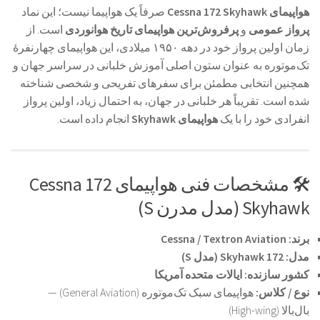
هواپیمای Cessna 172 Skyhawk
صرفاً یک هواپیما نیست؛ این نماد
پرواز عمومی
و
پرفروش‌ترین هواپیمای تاریخ هوانوردی
است. از
زمان اولین پرواز خود در دهه ۱۹۵۰ میلادی، این هواپیمای چهارنفرهٔ
تک‌موتوره به عنوان ستون اصلی آموزش خلبانی در سراسر جهان و
همچنین انتخابی مطمئن برای سفرهای تفریحی و شخصی شناخته
شده است. تقریباً هر خلبانی در جهان، به احتمال زیاد، اولین پرواز
انفرادی خود را با یک
هواپیمای Skyhawk
انجام داده است.
🛠️ مشخصات فنی هواپیمای Cessna 172
Skyhawk (مدل مدرن S)
برند:
Cessna / Textron Aviation
مدل:
172 Skyhawk (مدل S)
کشور سازنده:
ایالات متحده آمریکا
نوع / کلاس:
هواپیمای سبک تک‌موتوره (General Aviation) —
بال‌بالا (High-wing)