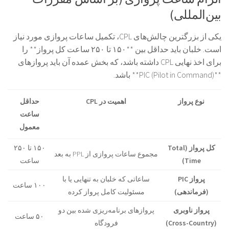
بین‌المللی)
یکی از بزرگترین چالش‌های CPL، تکمیل ساعات پروازی مورد نیاز
است. خلبان باید حداقل بین **۱۵۰ تا ۲۵۰ ساعت کل پرواز** را
برای اخذ نهایی CPL داشته باشد، که بخش عمده آن باید پروازهای
**PIC (Pilot in Command)** باشد.
نوع پرواز
اهمیت در CPL
حداقل
ساعت
معمول
کل پرواز (Total
۱۵۰ تا ۲۵۰
مجموع ساعات پروازی از PPL به بعد
Time)
ساعت
پرواز PIC
ساعاتی که خلبان به تنهایی یا با
۱۰۰ ساعت
(فرماندهی)
مسئولیت کامل پرواز کرده
پرواز ناوبری
پروازهای برنامه‌ریزی شده بین دو
۵۰ ساعت
(Cross-Country)
فرودگاه