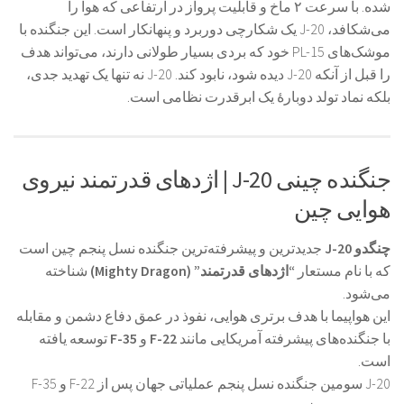
شده. با سرعت ۲ ماخ و قابلیت پرواز در ارتفاعی که هوا را
می‌شکافد، J-20 یک شکارچی دوربرد و پنهانکار است. این جنگنده با
موشک‌های PL-15 خود که بردی بسیار طولانی دارند، می‌تواند هدف
را قبل از آنکه J-20 دیده شود، نابود کند. J-20 نه تنها یک تهدید جدی،
بلکه نماد تولد دوبارهٔ یک ابرقدرت نظامی است.
جنگنده چینی J-20 | اژدهای قدرتمند نیروی
هوایی چین
چنگدو J-20
جدیدترین و پیشرفته‌ترین جنگنده نسل پنجم چین است
که با نام مستعار
“اژدهای قدرتمند” (Mighty Dragon)
شناخته
می‌شود.
این هواپیما با هدف برتری هوایی، نفوذ در عمق دفاع دشمن و مقابله
با جنگنده‌های پیشرفته آمریکایی مانند
F-22
و
F-35
توسعه یافته
است.
J-20 سومین جنگنده نسل پنجم عملیاتی جهان پس از F-22 و F-35