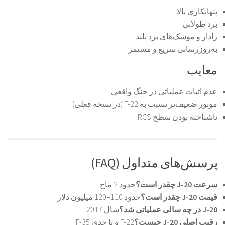
پنهانکاری بالا
برد طولانی
رادار و موشک‌های برد بلند
به‌روزرسانی سریع و مستمر
معایب
عدم اثبات عملیاتی در جنگ واقعی
موتور ضعیف‌تر نسبت به F-22 (در نسخه فعلی)
ناشناخته بودن سطح RCS
پرسش‌های متداول (FAQ)
سرعت J-20 چقدر است؟
حدود 2 ماخ
قیمت J-20 چقدر است؟
حدود 110–120 میلیون دلار
J-20 در چه سالی عملیاتی شد؟
سال 2017
رقیب اصلی J-20 چیست؟
F-22 و تا حدی F-35