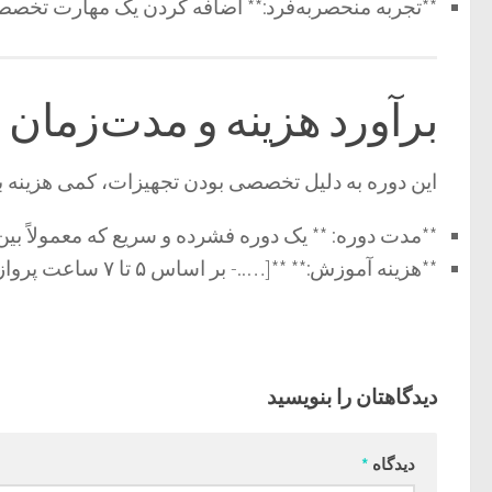
**تجربه منحصربه‌فرد:** اضافه کردن یک مهارت تخصصی
برآورد هزینه و مدت‌زمان 
این دوره به دلیل تخصصی بودن تجهیزات، کمی هزینه ب
**مدت دوره: ** یک دوره فشرده و سریع که معمولاً بین **۳ تا ۵ روز** کامل طول می‌
**هزینه آموزش:** **[…..- بر اساس ۵ تا ۷ ساعت پرواز با هواپیمای شناوردار]** تومان.
دیدگاهتان را بنویسید
دیدگاه
*