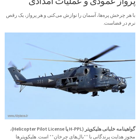
پرواز عمودی و عملیات امدادی
با هر چرخش پره‌ها، آسمان را نوازش می‌کنی و هر پرواز، یک رقص
نرم در فضاست.
گواهینامه خلبانی هلیکوپتر (H-PPL یا Helicopter Pilot License)
،
مجوز هدایت پرندگانی با **بال‌های چرخان** است. هلیکوپترها