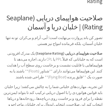
Rating
صلاحیت هواپیمای دریایی (Seaplane
Rating) | خلبان دریا و آسمان
تصور کن باند پروازت بی‌نهایت است؛ آبی، آرام و بی‌کران. تو نه تنها
خلبان آسمان، بلکه فرمانده امواج نیز هستی.
صلاحیت هواپیمای دریایی (Seaplane Rating)
یک مدرک افزودنی
است که به خلبانانی که قبلاً PPL یا CPL دارند، اجازه می‌دهد تا
هواپیماهایی با قابلیت نشست و برخاست روی سطح آب را هدایت
کنند. این هواپیماها می‌توانند دارای **شناور (Floats)** باشند یا به
صورت یک **قایق پرنده (Flying Boat)** طراحی شده باشند.
این تجربه، مهارت‌های خلبانی شما را به چالش می‌کشد؛ زیرا خلبان
باید قوانین هوانوردی را با اصول دریایی ترکیب کند تا بتواند ایمن‌ترین
نقطه را برای فرود و برخاست روی دریاچه‌ها، رودخانه‌ها و دریاها
انتخاب کند. این صلاحیت، انتخابی ایده‌آل برای خلبانان ماجراجو و