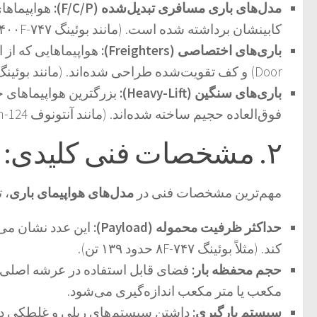
مدل‌های باری مسافری تبدیل‌شده (F/C/P):
هواپیماها
کابینشان برداشته شده است. (مانند بوئینگ ۷۴۷-۴۰۰F).
باری‌های اختصاصی (Freighters):
Door) و کف تقویت‌شده طراحی شده‌اند. (مانند بوئینگ ۷۷۷F).
باری‌های سنگین (Heavy-Lift):
بزرگترین هواپیماهای ج
فوق‌العاده حجیم ساخته شده‌اند. (مانند آنتونوف An-124 و An-225).
۲. مشخصات فنی کلیدی: ظرفیت و اندازه
مهم‌ترین
مشخصات فنی
در
مدل‌های هواپیمای باری
، 
حداکثر ظرفیت محموله (Payload):
این عدد نشان می‌
کند. (مثلاً بوئینگ ۷۴۷-۸F حدود ۱۳۹ تن).
حجم محفظه بار:
مکعب یا متر مکعب اندازه‌گیری می‌شود.
سیستم بارگیری:
داشتن سیستم‌های ریلی و غلطکی داخل