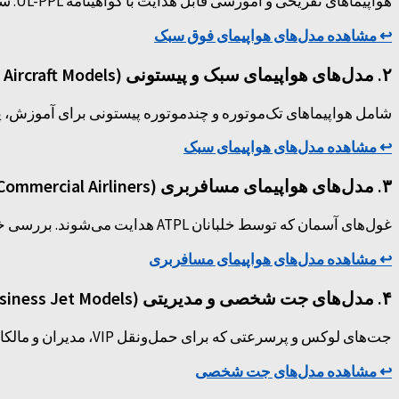
هواپیماهای تفریحی و آموزشی قابل هدایت با گواهینامه UL-PPL. شامل مدل‌های دو نفره با هزینه‌های عملیاتی پایین. (مانند داینامیک، ساوانا و تکنام).
↩️ مشاهده مدل‌های هواپیمای فوق سبک
۲. مدل‌های هواپیمای سبک و پیستونی (Light Aircraft Models)
شامل هواپیماهای تک‌موتوره و چندموتوره پیستونی برای آموزش، پروازهای شخصی (PPL) و چارتر کوچک. (ما
↩️ مشاهده مدل‌های هواپیمای سبک
۳. مدل‌های هواپیمای مسافربری (Commercial Airliners)
غول‌های آسمان که توسط خلبانان ATPL هدایت می‌شوند. بررسی خانواده‌های بزرگ ایرباس و بوئینگ به همراه مشخصات فنی ظرفیت و برد. (مانند ایرباس A320 و بوئینگ 787).
↩️ مشاهده مدل‌های هواپیمای مسافربری
۴. مدل‌های جت شخصی و مدیریتی (Business Jet Models)
جت‌های لوکس و پرسرعتی که برای حمل‌ونقل VIP، مدیران و مالکان خصوصی طراحی شده‌اند. (شامل مدل‌های بمباردیه، گلف‌استریم و فالکن).
↩️ مشاهده مدل‌های جت شخصی