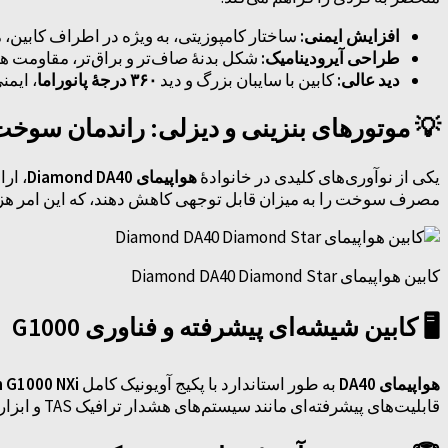
کامپوزیتی، به ویژه در اطراف کابین، مانند یک
افزایش ایمنی:
کاهش داده و راندمان را افزایش می‌دهد.
طراحی آیرودینامیک:
‌دهد.
۳۶۰ درجهٔ پانوراما
کابین با سایبان بزرگ و دید
دید عالی:
 موتورهای بنزینی و دیزلی: راندمان سوخت
موتور
هواپیمای Diamond DA40
یکی از نوآوری‌های کلیدی در خانوادهٔ
ی کاهش دهند، که این امر هزینه عملیاتی را بسیار پایین می‌آورد.
کابین هواپیمای Diamond DA40 Diamond Star
🖥️ کابین شیشه‌ای پیشرفته و فناوری G1000
 G1000 NXi
به طور استاندارد با پکیج آویونیک کامل
هواپیمای DA40
قابلیت‌های پیشرفته‌ای مانند سیستم‌های هشدار ترافیک TAS و ابزارهای پرواز ابزاری IFR است که آن را برای آموزش‌های پیشرفته ایده‌آل می‌کند.