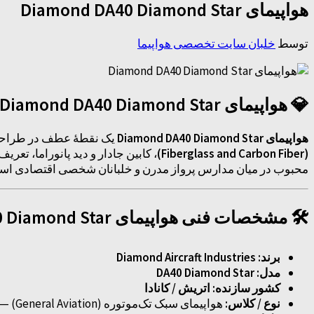
هواپیمای Diamond DA40 Diamond Star
توسط
خلبان سایت تخصصی هواپیما
💎 هواپیمای Diamond DA40 Diamond Star: ستارهٔ کامپوزیتی نسل جدید هواپیماهای سبک
هواپیمای Diamond DA40 Diamond Star
یک نقطهٔ عطف در طراحی
(Fiberglass and Carbon Fiber)
، کابین جادار و دید پانوراما، تعری
محبوب در میان مدارس پرواز مدرن و خلبانان شخصی اقتصادی اس
🛠️ مشخصات فنی هواپیمای Diamond DA40 Diamond Star
برند:
Diamond Aircraft Industries
مدل:
DA40 Diamond Star
کشور سازنده:
اتریش / کانادا
نوع / کلاس:
هواپیمای سبک تک‌موتوره (General Aviation) — بال‌کوتاه (Low-wing)