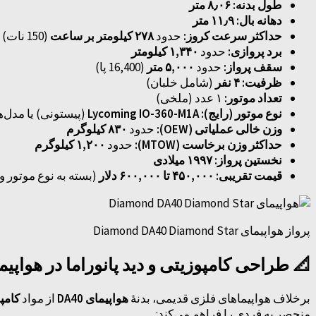
طول بدنه:
۸٫۰۶ متر
دهانه بال:
۱۱٫۹ متر
حداکثر سرعت کروز:
حدود
۲۷۸ کیلومتر بر ساعت
(150 نات)
برد پروازی:
حدود
۱,۳۴۰ کیلومتر
سقف پرواز:
حدود
۵,۰۰۰ متر
(16,400 پا)
ظرفیت:
۴ نفر
(شامل خلبان)
تعداد موتور:
۱ عدد (ملخی)
نوع موتور (رایج):
Lycoming IO-360-M1A
(پیستونی) یا مدل‌
وزن خالی عملیاتی (OEW):
حدود
۸۳۰ کیلوگرم
حداکثر وزن برخاست (MTOW):
حدود
۱,۲۰۰ کیلوگرم
نخستین پرواز:
۱۹۹۷ میلادی
قیمت تقریبی:
۴۵۰,۰۰۰ تا ۶۰۰,۰۰۰ دلار
(بسته به نوع موتور و 
پرواز هواپیمای Diamond DA40 Diamond Star
📐 طراحی کامپوزیتی و دید پانوراما در هواپیمای ond DA40
برخلاف هواپیماهای فلزی قدیمی، بدنهٔ
هواپیمای DA40
از مواد
کامپ
منحصر به فردی را فراهم می‌کند: