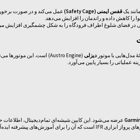
ورد، جذب انرژی بالاتری دارد.
قفس ایمنی (Safety Cage)
ساختار 
شکل بدنهٔ صاف‌تر و براق‌تر، مقاومت هوا را 
منی در فضای شلوغ اطراف فرودگاه را به شکل چشمگیری افزایش می

(Austro Engine) است. این موتورها می‌توانند با سوخت
دیزلی
، ارائهٔ مدل‌هایی با 
مصرف سوخت را به میزان قابل توجه
ات حیاتی پرواز را به صورت گرافیکی نمایش می‌دهد و دارای
Garmin