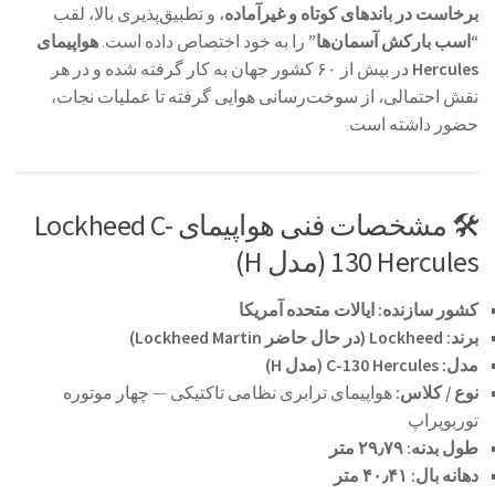
برخاست در باندهای کوتاه و غیرآماده
، و تطبیق‌پذیری بالا، لقب
“اسب بارکش آسمان‌ها”
را به خود اختصاص داده است.
هواپیمای
Hercules
در بیش از ۶۰ کشور جهان به کار گرفته شده و در هر
نقش احتمالی، از سوخت‌رسانی هوایی گرفته تا عملیات نجات،
حضور داشته است.
🛠️ مشخصات فنی هواپیمای Lockheed C-
130 Hercules (مدل H)
کشور سازنده:
ایالات متحده آمریکا
برند:
Lockheed (در حال حاضر Lockheed Martin)
مدل:
C-130 Hercules (مدل H)
نوع / کلاس:
هواپیمای ترابری نظامی تاکتیکی — چهار موتوره
توربوپراپ
طول بدنه:
۲۹٫۷۹ متر
دهانه بال:
۴۰٫۴۱ متر