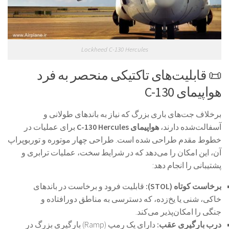
Lockheed C-130 Hercules
📜 قابلیت‌های تاکتیکی منحصر به فرد
هواپیمای C-130
برخلاف جت‌های باری بزرگ که نیاز به باندهای طولانی و
آسفالت‌شده دارند،
هواپیمای C-130 Hercules
برای عملیات در
خطوط مقدم طراحی شده است. طراحی چهار موتوره و توربوپراپ
آن، این امکان را می‌دهد که در شرایط سخت، عملیات ترابری و
پشتیبانی را انجام دهد:
برخاست کوتاه (STOL):
قابلیت فرود و برخاست در باندهای
خاکی، شنی یا یخ‌زده، که دسترسی به مناطق دورافتاده و
جنگی را امکان‌پذیر می‌کند.
درب بارگیری عقب:
دارای یک رمپ (Ramp) بارگیری بزرگ در