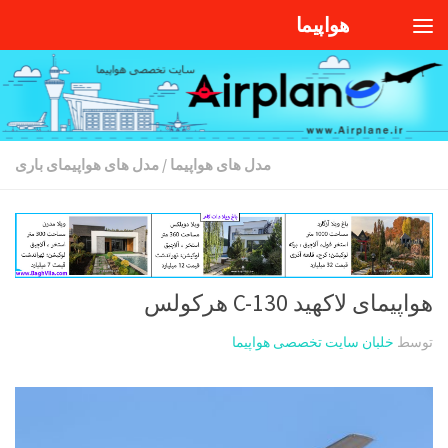
هواپیما
Skip to content
مدل های هواپیما
/
مدل های هواپیمای باری
هواپیمای لاکهید C-130 هرکولس
توسط
خلبان سایت تخصصی هواپیما