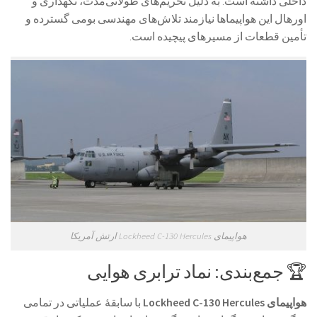
داخلی داشته است. به دلیل تحریم‌های طولانی‌مدت، نگهداری و
اورهال این هواپیماها نیازمند تلاش‌های مهندسی بومی گسترده و
تأمین قطعات از مسیرهای پیچیده است.
هواپیمای Lockheed C-130 Hercules ارتش آمریکا
🏆 جمع‌بندی: نماد ترابری هوایی
هواپیمای Lockheed C-130 Hercules
با سابقهٔ عملیاتی در تمامی