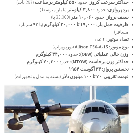
حداکثر سرعت کروز:
حدود
۵۵۰ کیلومتر بر ساعت
(297 نات)
برد پروازی:
حدود
۳,۸۰۰ کیلومتر
(با بار متوسط)
سقف پرواز:
حدود
۱۰,۰۶۰ متر
(33,000 پا)
ظرفیت حمل بار:
۱۹,۰۰۰ تا ۲۰,۰۰۰ کیلوگرم
(یا ۹۲ سرباز/
مسافر)
تعداد موتور:
۴ عدد
نوع موتور:
Allison T56-A-15
(توربوپراپ)
وزن خالی عملیاتی (OEW):
حدود
۳۴,۰۰۰ کیلوگرم
حداکثر وزن برخاست (MTOW):
حدود
۷۰,۳۰۰ کیلوگرم
نخستین پرواز:
۲۳ آگوست ۱۹۵۴
قیمت تقریبی:
۷۰ تا ۱۰۰ میلیون دلار
(بسته به مدل و تجهیزات)