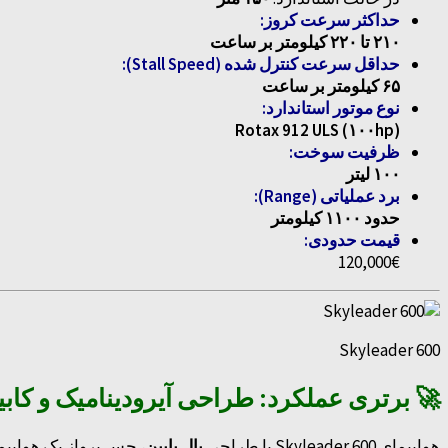
حداکثر سرعت کروز:
۲۱۰ تا ۲۲۰ کیلومتر بر ساعت
حداقل سرعت کنترل شده (Stall Speed):
۶۵ کیلومتر بر ساعت
نوع موتور استاندارد:
Rotax 912 ULS (۱۰۰hp)
ظرفیت سوخت:
۱۰۰ لیتر
برد عملیاتی (Range):
حدود ۱۱۰۰ کیلومتر
قیمت حدودی:
120,000€
Skyleader 600
🚀 برتری عملکرد: طراحی آیرودینامیک و کاب
هواپیمای Skyleader 600 با طراحی
بال پایین
، حس پرواز یک هواپیمای معمولی (entional Aircraft