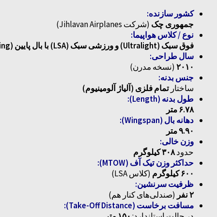
کشور سازنده:
جمهوری چک
(شرکت Jihlavan Airplanes)
نوع / کلاس هواپیما:
فوق سبک (Ultralight) و ورزشی سبک (LSA) با بال پایین (Low-Wing)
سال طراحی:
۲۰۱۰
(نسخه مدرن)
جنس بدنه:
ساختار
تمام فلزی (آلیاژ آلومینیوم)
طول بدنه (Length):
۶.۷۸ متر
دهانه بال (Wingspan):
۹.۹۰ متر
وزن خالی:
حدود
۳۰۸ کیلوگرم
حداکثر وزن تیک آف (MTOW):
۶۰۰ کیلوگرم
(کلاس LSA)
ظرفیت سرنشین:
۲ نفر
(صندلی‌های کنار هم)
مسافت برخاست (Take-Off Distance):
در حالت استاندارد:
۱۵۰ متر