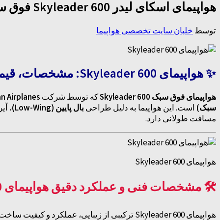
هواپیمای اسکای لیدر Skyleader 600 فوق سبک
توسط
خلبان سایت تخصصی هواپیما
✨ هواپیمای Skyleader 600: مشخصات، قیمت، تحلیل تخصصی هواپیمای فوق سبک تمام فلزی با عملکرد بالا
هواپیمای فوق سبک Skyleader 600
که توسط شرکت
Jihlavan Airplanes
سبک)
است. این هواپیما به دلیل طراحی
بال پایین (Low-Wing)
، آی
مسافت طولانی دارد.
هواپیمای Skyleader 600
🛠️ مشخصات فنی و عملکرد دقیق هواپیمای Skyleader 600
هواپیمای Skyleader 600 ترکیبی از زیبایی، عملکرد و کیفیت ساخت بالا را ارائه می‌دهد. جزئیات دقیق آن در زیر آمده است: