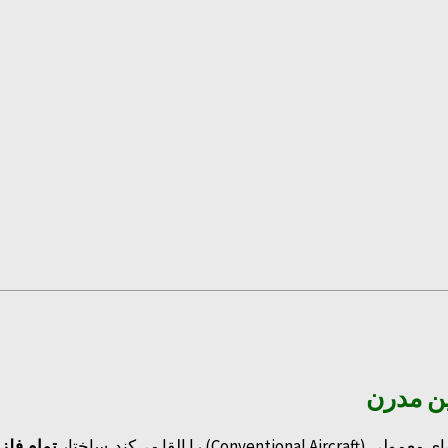
ین مدرن
Conv) را القا می‌کند. ساختار
تمام فلز