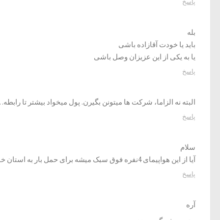
پاسخ
بله
باید یا خودت آقازاده باشی
یا به یکی از این عزیزان وصل باشی
پاسخ
البته نه الزاما، شرکت ها میتونن بگیرن. پول میخواد بیشتر تا رابطه
پاسخ
سلام
آیا از این هواپیمای 4نفره فوق سبک میشه برای حمل بار به استان خودمون هم استفاده کرد مثلا از مشهد به سمنان و بلعکس
پاسخ
آره