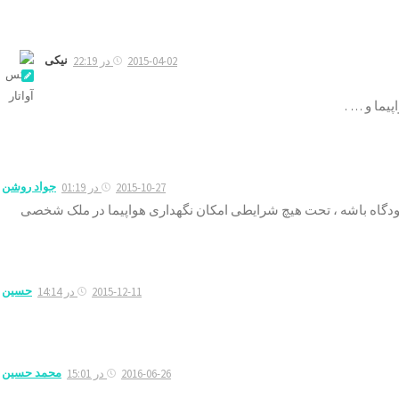
نیکی
2015-04-02 در 22:19
یما و … .
جواد روشن
2015-10-27 در 01:19
 فرودگاه باشه ، تحت هیچ شرایطی امکان نگهداری هواپیما در ملک شخصی
حسین
2015-12-11 در 14:14
محمد حسین
2016-06-26 در 15:01