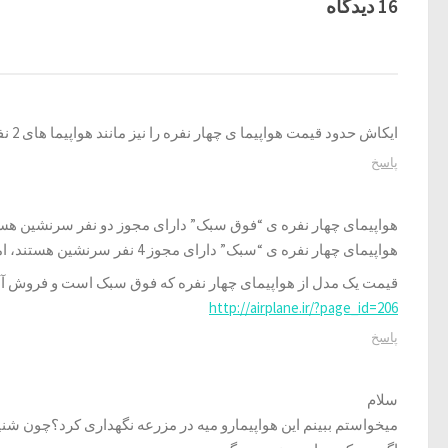
16 دیدگاه‌
ایکاش حدود قیمت هواپیما ی چهار نفره را نیز مانند هواپیما های 2 نفره در سایت قرار میدادید.ممنون
پاسخ
هواپیمای چهار نفره ی “فوق سبک” دارای مجوز دو نفر سرنشین هستند و قیمت آن از حدود 0
هواپیمای چهار نفره ی “سبک” دارای مجوز 4 نفر سرنشین هستند، اما فروش آن به اشخاص ممنوع است.
قیمت یک مدل از هواپیمای چهار نفره که فوق سبک است و فروش آ
http://airplane.ir/?page_id=206
پاسخ
سلام
میخواستم ببینم این هواپیمارو میه در مزرعه نگهداری کرد؟چون شنیدم 